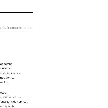
Rechercher
ontacter
uide des tailles
ntretien du
roduit
etour
xpédition et taxes
onditions de services
olitique de