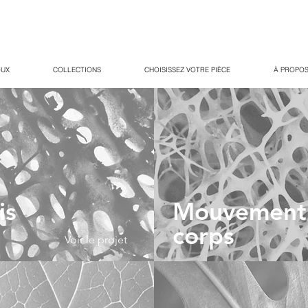
OUX
COLLECTIONS
CHOISISSEZ VOTRE PIÈCE
À PROPOS
is
Mouvement
corps
Voir le projet