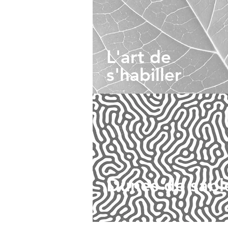
L'art de
s'habiller
Dunes de sabl