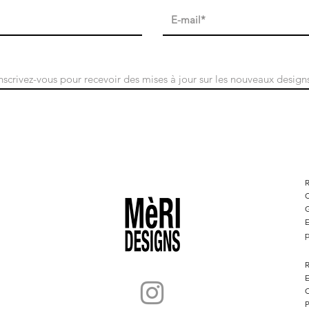
S&#39;abonner
C
G
E
p
R
E
C
P