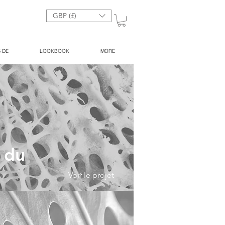
GBP (£)
 DE
LOOKBOOK
MORE
 du
Voir le projet