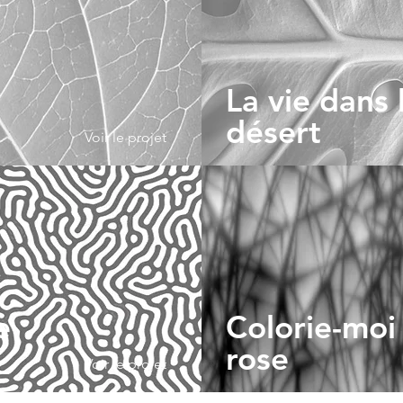
La vie dans 
désert
Voir le projet
e
Colorie-moi
rose
Voir le projet