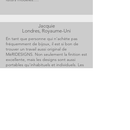
Jacquie
Londres, Royaume-Uni
En tant que personne qui n'achète pas
fréquemment de bijoux, il est si bon de
trouver un travail aussi original de
MèRIDESIGNS. Non seulement la finition est
excellente, mais les designs sont aussi
portables qu'inhabituels et individuels. Les
bracelets que j'ai achetés se portent jour et
soir et sont souvent admirés. Il a été difficile
de trouver une bague pour mes doigts
courts, mais j'en ai maintenant une faite
spécialement pour moi qui reste
constamment sur ma main. Les motifs sont
tellement influencés par la nature que la
broche en or à gribouillis peut être portée
sur tout. Je suis tellement heureux d'avoir
trouvé un designer aussi inspirant.