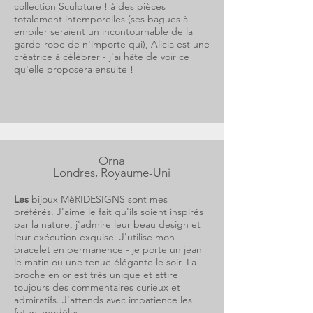
collection Sculpture ! à des pièces
totalement intemporelles (ses bagues à
empiler seraient un incontournable de la
garde-robe de n'importe qui), Alicia est une
créatrice à célébrer - j'ai hâte de voir ce
qu'elle proposera ensuite !
Orna
Londres, Royaume-Uni
Les
bijoux MèRIDESIGNS sont mes
préférés. J'aime le fait qu'ils soient inspirés
par la nature, j'admire leur beau design et
leur exécution exquise. J'utilise mon
bracelet en permanence - je porte un jean
le matin ou une tenue élégante le soir. La
broche en or est très unique et attire
toujours des commentaires curieux et
admiratifs. J'attends avec impatience les
futurs modèles.....