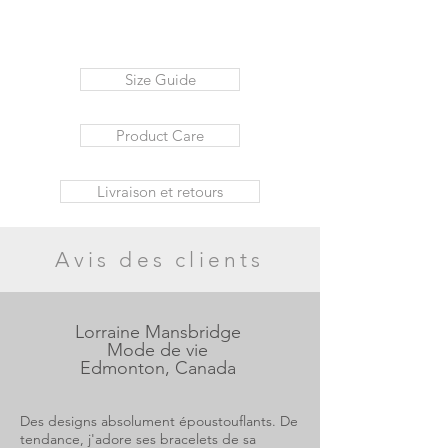
Size Guide
Product Care
Livraison et retours
Avis des clients
Lorraine Mansbridge
Mode de vie
Edmonton, Canada
Des designs absolument époustouflants. De
tendance, j'adore ses bracelets de sa