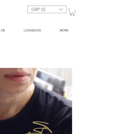
GBP (£)
 DE
LOOKBOOK
MORE