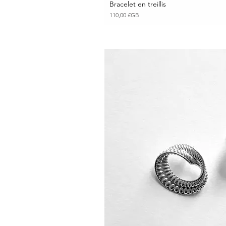
Bracelet en treillis
Aperçu ra
Prix
110,00 £GB