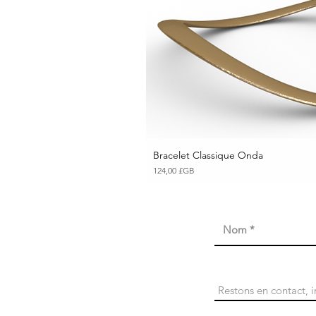
Bracelet Classique Onda
Aperçu ra
Prix
124,00 £GB