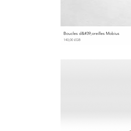
Boucles d&#39;oreilles Mobius
Aperçu ra
Prix
140,00 £GB