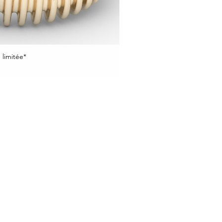
 limitée*
rçu rapide