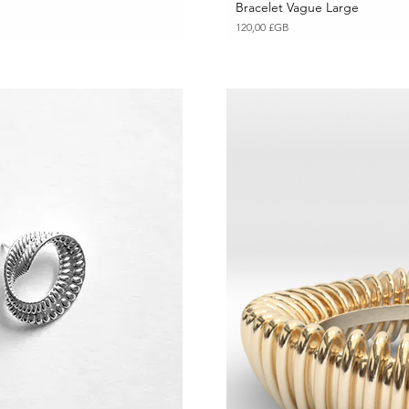
Bracelet Vague Large
pide
Ape
Prix
120,00 £GB