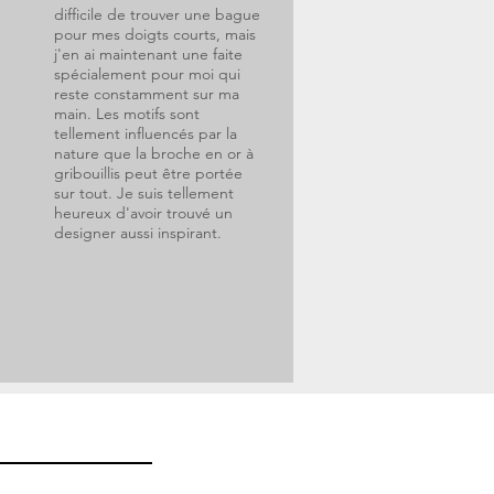
difficile de trouver une bague
pour mes doigts courts, mais
j'en ai maintenant une faite
spécialement pour moi qui
reste constamment sur ma
main. Les motifs sont
tellement influencés par la
nature que la broche en or à
gribouillis peut être portée
sur tout. Je suis tellement
heureux d'avoir trouvé un
designer aussi inspirant.