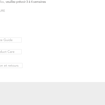
lles,
veuillez prévoir 3 à 4 semaines
URE
ze Guide
duct Care
son et retours