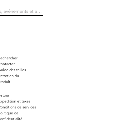
Rechercher
ontacter
uide des tailles
ntretien du
roduit
etour
xpédition et taxes
onditions de services
olitique de
onfidentialité