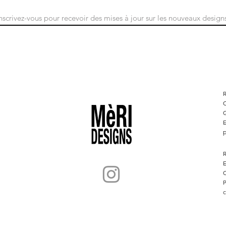
S&#39;abonner
C
G
E
p
R
E
C
P
c