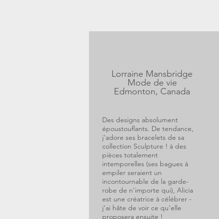
Lorraine Mansbridge
Mode de vie
Edmonton, Canada
Des designs absolument
époustouflants. De tendance,
j'adore ses bracelets de sa
collection Sculpture ! à des
pièces totalement
intemporelles (ses bagues à
empiler seraient un
incontournable de la garde-
robe de n'importe qui), Alicia
est une créatrice à célébrer -
j'ai hâte de voir ce qu'elle
proposera ensuite !