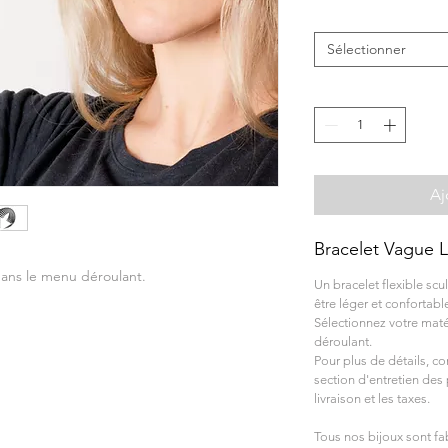
Sélectionner
Aj
Bracelet Vague 
 dans le menu déroulant.
Un bracelet flexible sc
être léger et confortable
Sélectionnez votre matér
déroulant.
Pour plus de détails, co
section d'entretien des 
livraison et les taxes.
Tous nos bijoux sont f