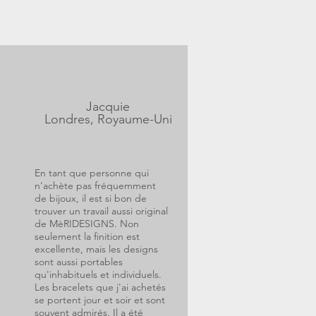
Jacquie
Londres, Royaume-Uni
En tant que personne qui
n'achète pas fréquemment
de bijoux, il est si bon de
trouver un travail aussi original
de MèRIDESIGNS. Non
seulement la finition est
excellente, mais les designs
sont aussi portables
qu'inhabituels et individuels.
Les bracelets que j'ai achetés
se portent jour et soir et sont
souvent admirés. Il a été