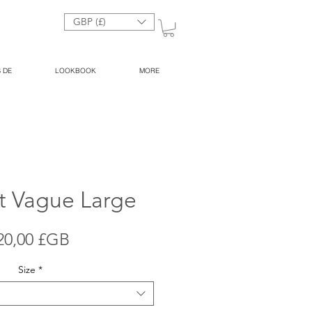
GBP (£)
 DE
LOOKBOOK
MORE
t Vague Large
Prix
20,00 £GB
Size
*