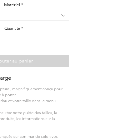
Matériel
*
Quantité
*
outer au panier
Large
ulptural, magnifiquement conçu pour
 à porter.
iau et votre taille dans le menu
nsultez notre guide des tailles, la
produits, les informations sur la
abriqués sur commande selon vos