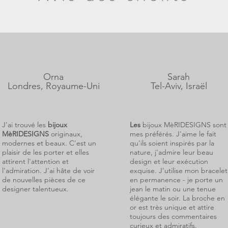
Orna
Sarah
Londres, Royaume-Uni
Tel-Aviv, Israël
J'ai trouvé les
bijoux
Les
bijoux MèRIDESIGNS sont
MèRIDESIGNS
originaux,
mes préférés. J'aime le fait
modernes et beaux. C'est un
qu'ils soient inspirés par la
plaisir de les porter et elles
nature, j'admire leur beau
attirent l'attention et
design et leur exécution
l'admiration. J'ai hâte de voir
exquise. J'utilise mon bracelet
de nouvelles pièces de ce
en permanence - je porte un
designer talentueux.
jean le matin ou une tenue
élégante le soir. La broche en
or est très unique et attire
toujours des commentaires
curieux et admiratifs.