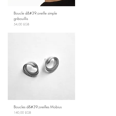
Boucle d&#39;oreille simple
gribouillis
Prix
54,00 £GB
Boucles d&#39;oreilles Mobius
Prix
140,00 £GB