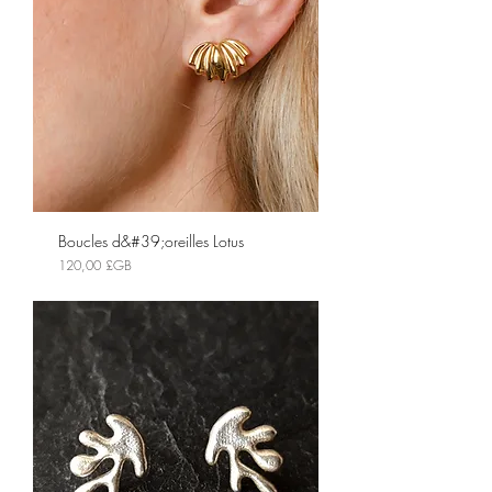
Boucles d&#39;oreilles Lotus
Prix
120,00 £GB