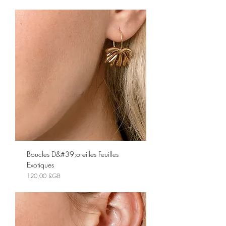
Boucles D&#39;oreilles Feuilles
Exotiques
Prix
120,00 £GB