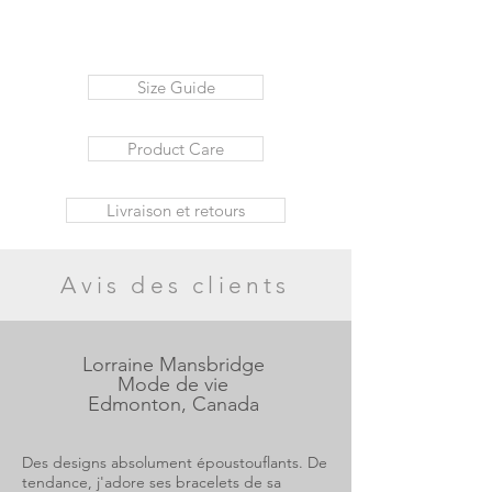
Size Guide
Product Care
Livraison et retours
Avis des clients
Lorraine Mansbridge
Mode de vie
Edmonton, Canada
Des designs absolument époustouflants. De
tendance, j'adore ses bracelets de sa