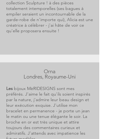
collection Sculpture ! à des pièces
totalement intemporelles (ses bagues à
empiler seraient un incontournable de la
garde-robe de n'importe qui), Alicia est une
créatrice à célébrer - j'ai hâte de voir ce
qu'elle proposera ensuite !
Orna
Londres, Royaume-Uni
Les
bijoux MèRIDESIGNS sont mes
préférés. J'aime le fait qu'ils soient inspirés
par la nature, j'admire leur beau design et
leur exécution exquise. J'utilise mon
bracelet en permanence - je porte un jean
le matin ou une tenue élégante le soir. La
broche en or est très unique et attire
toujours des commentaires curieux et
admiratifs. J'attends avec impatience les
futurs modèles.....