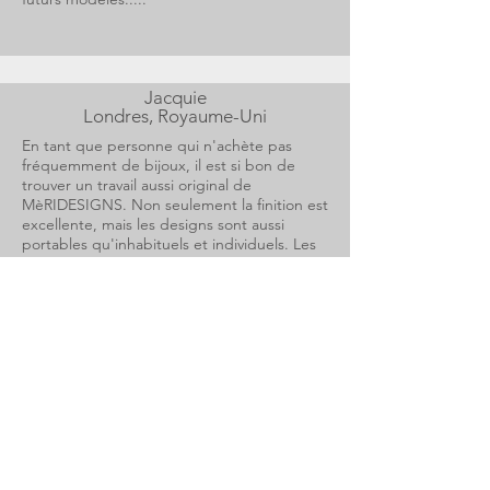
Jacquie
Londres, Royaume-Uni
En tant que personne qui n'achète pas
fréquemment de bijoux, il est si bon de
trouver un travail aussi original de
MèRIDESIGNS. Non seulement la finition est
excellente, mais les designs sont aussi
portables qu'inhabituels et individuels. Les
bracelets que j'ai achetés se portent jour et
soir et sont souvent admirés. Il a été difficile
de trouver une bague pour mes doigts
courts, mais j'en ai maintenant une faite
spécialement pour moi qui reste
constamment sur ma main. Les motifs sont
tellement influencés par la nature que la
broche en or à gribouillis peut être portée
sur tout. Je suis tellement heureux d'avoir
trouvé un designer aussi inspirant.