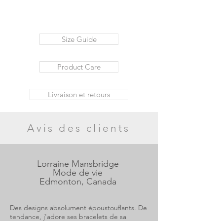
Size Guide
Product Care
Livraison et retours
Avis des clients
Lorraine Mansbridge
Mode de vie
Edmonton, Canada
Des designs absolument époustouflants. De
tendance, j'adore ses bracelets de sa