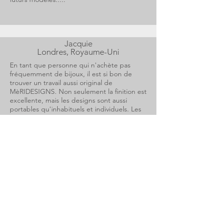
Jacquie
Londres, Royaume-Uni
En tant que personne qui n'achète pas
fréquemment de bijoux, il est si bon de
trouver un travail aussi original de
MèRIDESIGNS. Non seulement la finition est
excellente, mais les designs sont aussi
portables qu'inhabituels et individuels. Les
bracelets que j'ai achetés se portent jour et
soir et sont souvent admirés. Il a été difficile
de trouver une bague pour mes doigts
courts, mais j'en ai maintenant une faite
spécialement pour moi qui reste
constamment sur ma main. Les motifs sont
tellement influencés par la nature que la
broche en or à gribouillis peut être portée
sur tout. Je suis tellement heureux d'avoir
trouvé un designer aussi inspirant.