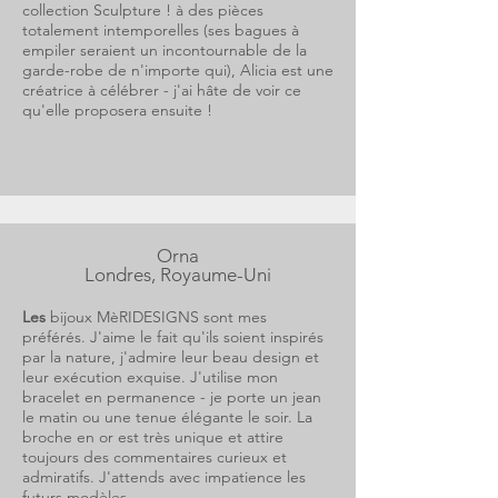
collection Sculpture ! à des pièces
totalement intemporelles (ses bagues à
empiler seraient un incontournable de la
garde-robe de n'importe qui), Alicia est une
créatrice à célébrer - j'ai hâte de voir ce
qu'elle proposera ensuite !
Orna
Londres, Royaume-Uni
Les
bijoux MèRIDESIGNS sont mes
préférés. J'aime le fait qu'ils soient inspirés
par la nature, j'admire leur beau design et
leur exécution exquise. J'utilise mon
bracelet en permanence - je porte un jean
le matin ou une tenue élégante le soir. La
broche en or est très unique et attire
toujours des commentaires curieux et
admiratifs. J'attends avec impatience les
futurs modèles.....