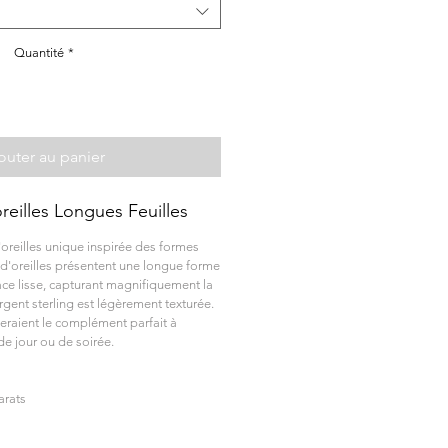
Quantité
*
outer au panier
eilles Longues Feuilles
oreilles unique inspirée des formes
 d'oreilles présentent une longue forme
face lisse, capturant magnifiquement la
rgent sterling est légèrement texturée.
seraient le complément parfait à
de jour ou de soirée.
arats