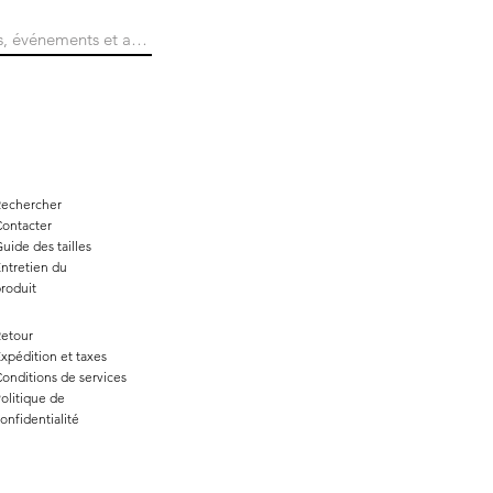
Rechercher
ontacter
uide des tailles
ntretien du
roduit
etour
xpédition et taxes
onditions de services
olitique de
onfidentialité