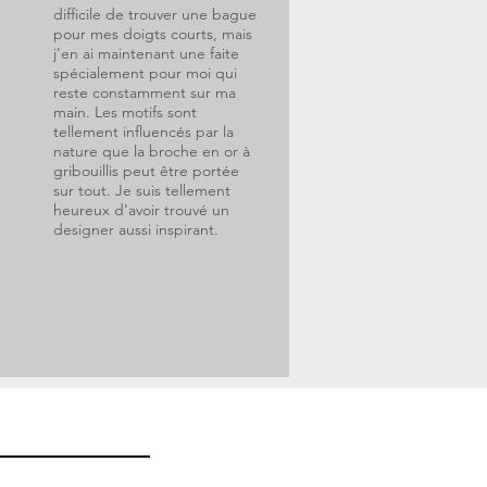
difficile de trouver une bague
pour mes doigts courts, mais
j'en ai maintenant une faite
spécialement pour moi qui
reste constamment sur ma
main. Les motifs sont
tellement influencés par la
nature que la broche en or à
gribouillis peut être portée
sur tout. Je suis tellement
heureux d'avoir trouvé un
designer aussi inspirant.