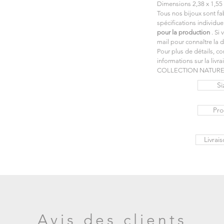
Dimensions 2,38 x 1,55
Tous nos bijoux sont f
spécifications individue
pour la production
. Si
mail pour connaître la d
Pour plus de détails, co
informations sur la livra
COLLECTION NATUR
Si
Pro
Livrai
Avis des clients