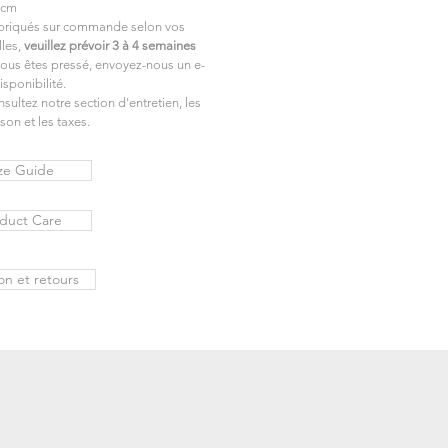
 cm
abriqués sur commande selon vos
lles,
veuillez prévoir 3 à 4 semaines
 vous êtes pressé, envoyez-nous un e-
isponibilité.
nsultez notre section d'entretien, les
ison et les taxes.
E
ze Guide
duct Care
son et retours