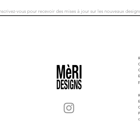
S&#39;abonner
C
G
E
p
R
E
C
P
c