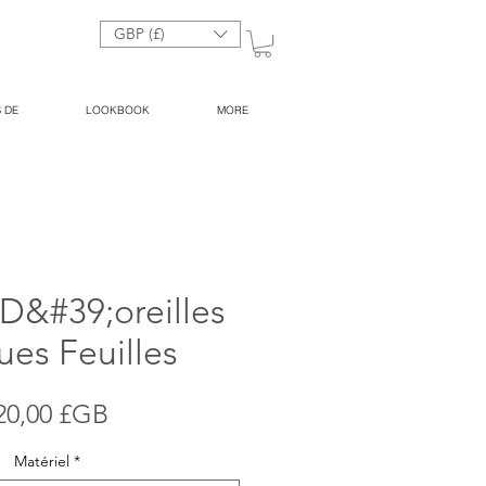
GBP (£)
 DE
LOOKBOOK
MORE
D&#39;oreilles
es Feuilles
Prix
20,00 £GB
Matériel
*