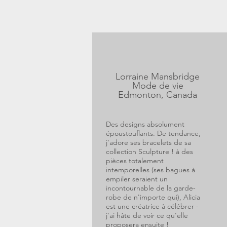
Lorraine Mansbridge
Mode de vie
Edmonton, Canada
Des designs absolument
époustouflants. De tendance,
j'adore ses bracelets de sa
collection Sculpture ! à des
pièces totalement
intemporelles (ses bagues à
empiler seraient un
incontournable de la garde-
robe de n'importe qui), Alicia
est une créatrice à célébrer -
j'ai hâte de voir ce qu'elle
proposera ensuite !