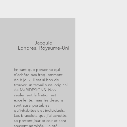
Jacquie
Londres, Royaume-Uni
En tant que personne qui
n'achète pas fréquemment
de bijoux, il est si bon de
trouver un travail aussi original
de MèRIDESIGNS. Non
seulement la finition est
excellente, mais les designs
sont aussi portables
qu'inhabituels et individuels.
Les bracelets que j'ai achetés
se portent jour et soir et sont
souvent admirés. Il a été