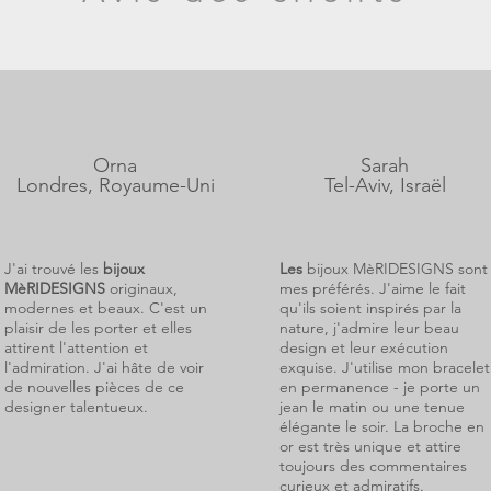
Orna
Sarah
Londres, Royaume-Uni
Tel-Aviv, Israël
J'ai trouvé les
bijoux
Les
bijoux MèRIDESIGNS sont
MèRIDESIGNS
originaux,
mes préférés. J'aime le fait
modernes et beaux. C'est un
qu'ils soient inspirés par la
plaisir de les porter et elles
nature, j'admire leur beau
attirent l'attention et
design et leur exécution
l'admiration. J'ai hâte de voir
exquise. J'utilise mon bracelet
de nouvelles pièces de ce
en permanence - je porte un
designer talentueux.
jean le matin ou une tenue
élégante le soir. La broche en
or est très unique et attire
toujours des commentaires
curieux et admiratifs.