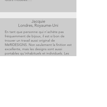
Jacquie
Londres, Royaume-Uni
En tant que personne qui n'achète pas
fréquemment de bijoux, il est si bon de
trouver un travail aussi original de
MèRIDESIGNS. Non seulement la finition est
excellente, mais les designs sont aussi
portables qu'inhabituels et individuels. Les
bracelets que j'ai achetés se portent jour et
soir et sont souvent admirés. Il a été difficile
de trouver une bague pour mes doigts
courts, mais j'en ai maintenant une faite
spécialement pour moi qui reste
constamment sur ma main. Les motifs sont
tellement influencés par la nature que la
broche en or à gribouillis peut être portée
sur tout. Je suis tellement heureux d'avoir
trouvé un designer aussi inspirant.