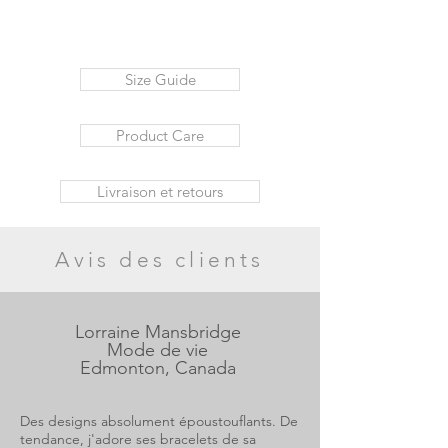
Size Guide
Product Care
Livraison et retours
Avis des clients
Lorraine Mansbridge
Mode de vie
Edmonton, Canada
Des designs absolument époustouflants. De
tendance, j'adore ses bracelets de sa