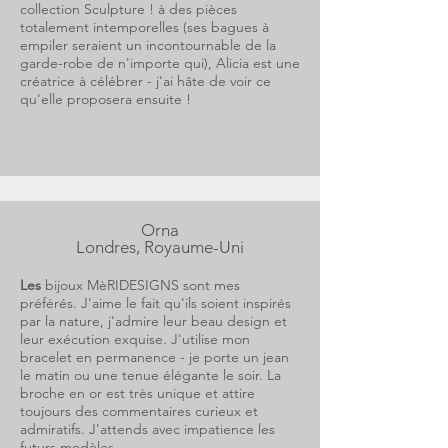
collection Sculpture ! à des pièces
totalement intemporelles (ses bagues à
empiler seraient un incontournable de la
garde-robe de n'importe qui), Alicia est une
créatrice à célébrer - j'ai hâte de voir ce
qu'elle proposera ensuite !
Orna
Londres, Royaume-Uni
Les
bijoux MèRIDESIGNS sont mes
préférés. J'aime le fait qu'ils soient inspirés
par la nature, j'admire leur beau design et
leur exécution exquise. J'utilise mon
bracelet en permanence - je porte un jean
le matin ou une tenue élégante le soir. La
broche en or est très unique et attire
toujours des commentaires curieux et
admiratifs. J'attends avec impatience les
futurs modèles.....