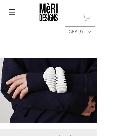
GBP (£)