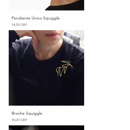
Pendiente Único Squiggle
Precio
54,00 GBP
Broche Squiggle
Precio
90,00 GBP