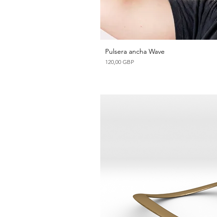
Pulsera ancha Wave
Vista ráp
Precio
120,00 GBP