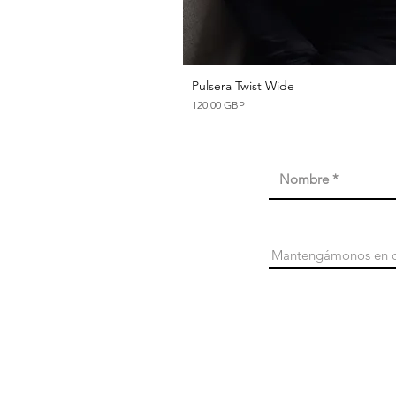
Pulsera Twist Wide
Vista ráp
Precio
120,00 GBP