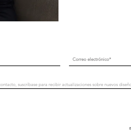
ida
Suscribir
B