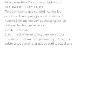
Alliance en:
http://optout.aboutads.info/.
NO HACER SEGUIMIENTO
Tenga en cuenta que no modificamos las
prácticas de uso y recopilación de datos de
nuestro Sitio cuando vemos una señal de No
rastrear desde su navegador.
TUS DERECHOS
Si es un residente europeo, tiene derecho a
acceder a la información personal que tenemos
sobre usted y a solicitar que se corrija, actualice o
elimine su información personal. Si desea ejercer
este derecho, comuníquese con nosotros a
través de la información de contacto a
continuación.
Además, si usted es un residente europeo,
notamos que estamos procesando su
información para cumplir con los contratos que
podríamos tener con usted (por ejemplo, si
realiza un pedido a través del Sitio), o para
perseguir nuestros intereses comerciales
legítimos enumerados anteriormente. Además,
tenga en cuenta que su información puede ser
transferida fuera de Europa, incluso a Canadá y
Estados Unidos.