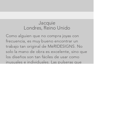
Jacquie
Londres, Reino Unido
Como alguien que no compra joyas con
frecuencia, es muy bueno encontrar un
trabajo tan original de MèRIDESIGNS. No
solo la mano de obra es excelente, sino que
los diseños son tan fáciles de usar como
inusuales e individuales. Las pulseras que
compré se usan día y noche y, a menudo,
son admiradas. Ha sido difícil encontrar un
anillo que se ajuste a mis dedos cortos,
pero ahora me han hecho uno
específicamente para mí que permanece en
mi mano constantemente. Los diseños están
tan influenciados por la naturaleza que el
broche de oro garabato se puede usar en
todo. Estoy muy contento de haber
encontrado un diseñador tan inspirador.