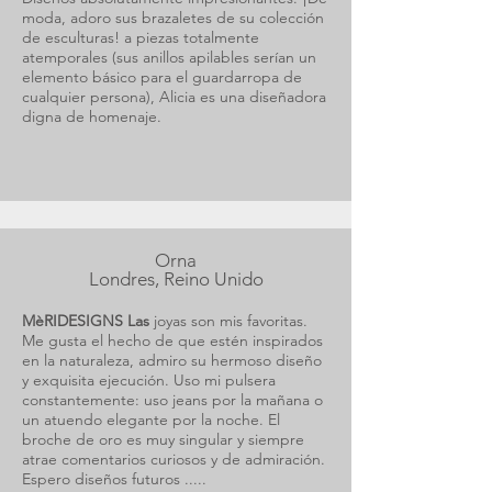
moda, adoro sus brazaletes de su colección
de esculturas! a piezas totalmente
atemporales (sus anillos apilables serían un
elemento básico para el guardarropa de
cualquier persona), Alicia es una diseñadora
digna de homenaje.
Orna
Londres, Reino Unido
MèRIDESIGNS Las
joyas son mis favoritas.
Me gusta el hecho de que estén inspirados
en la naturaleza, admiro su hermoso diseño
y exquisita ejecución. Uso mi pulsera
constantemente: uso jeans por la mañana o
un atuendo elegante por la noche. El
broche de oro es muy singular y siempre
atrae comentarios curiosos y de admiración.
Espero diseños futuros .....