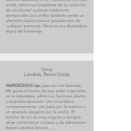
moda, adoro sus brazaletes de su colección
de esculturas! a piezas totalmente
atemporales (sus anillos apilables serían un
elemento básico para el guardarropa de
cualquier persona), Alicia es una diseñadora
digna de homenaje.
Orna
Londres, Reino Unido
MèRIDESIGNS Las
joyas son mis favoritas.
Me gusta el hecho de que estén inspirados
en la naturaleza, admiro su hermoso diseño
y exquisita ejecución. Uso mi pulsera
constantemente: uso jeans por la mañana o
un atuendo elegante por la noche. El
broche de oro es muy singular y siempre
atrae comentarios curiosos y de admiración.
Espero diseños futuros .....