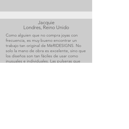
Jacquie
Londres, Reino Unido
Como alguien que no compra joyas con
frecuencia, es muy bueno encontrar un
trabajo tan original de MèRIDESIGNS. No
solo la mano de obra es excelente, sino que
los diseños son tan fáciles de usar como
inusuales e individuales. Las pulseras que
compré se usan día y noche y, a menudo,
son admiradas. Ha sido difícil encontrar un
anillo que se ajuste a mis dedos cortos,
pero ahora me han hecho uno
específicamente para mí que permanece en
mi mano constantemente. Los diseños están
tan influenciados por la naturaleza que el
broche de oro garabato se puede usar en
todo. Estoy muy contento de haber
encontrado un diseñador tan inspirador.