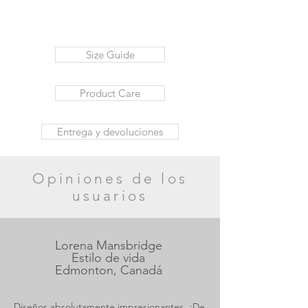
Size Guide
Product Care
Entrega y devoluciones
Opiniones de los
usuarios
Lorena Mansbridge
Estilo de vida
Edmonton, Canadá
Diseños absolutamente impresionantes. ¡De