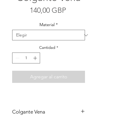
Precio
140,00 GBP
Material
*
Cantidad
*
Agregar al carrito
Colgante Vena
Un colgante elegante inspirado en los
patrones de las vetas de las hojas, en
acero dorado bañado en oro de 24k y